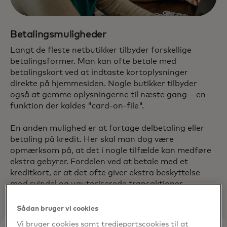
Betalingsmuligheder
Langt de fleste netbutikker tilbyder forskellige
betalingsformer. Man kan ofte betale med
betalingskort ved at indtaste kortoplysninger
direkte på hjemmesiden. Nogle butikker tilbyder
også at gemme oplysningerne til næste gang – en
funktion der kaldes "card-on-file".
En anden mulighed er at fortage delbetaling eller
betaling på kredit. Her skal man dog være
opmærksom på, at det i nogle tilfælde kan medføre
ekstra gebyrer. Fordelen ved at betale med et
kreditkort, er at det ofte giver ekstra beskyttelse
mod svindel og uautoriserede transaktioner.
Sådan bruger vi cookies
Vi bruger cookies samt tredjepartscookies til at